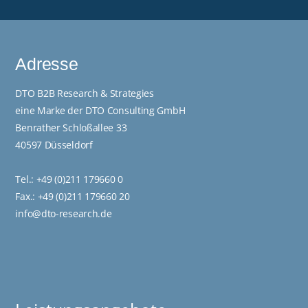
Adresse
DTO B2B Research & Strategies
eine Marke der DTO Consulting GmbH
Benrather Schloßallee 33
40597 Düsseldorf
Tel.:
+49 (0)211 179660 0
Fax.: +49 (0)211 179660 20
info@dto-research.de