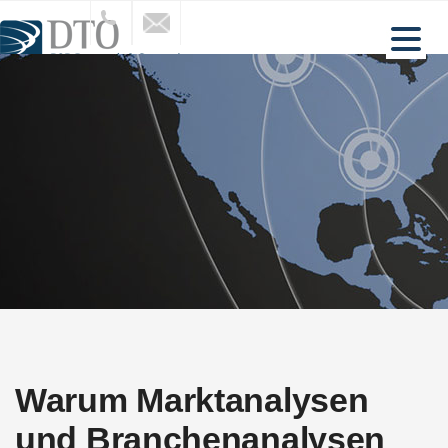
BRANCHEN
LEISTUNGEN
INSIGHTS
ÜBER UNS
REFERENZEN
AKTUELLES
KONTAKT
Warum Marktanalysen
und Branchenanalysen