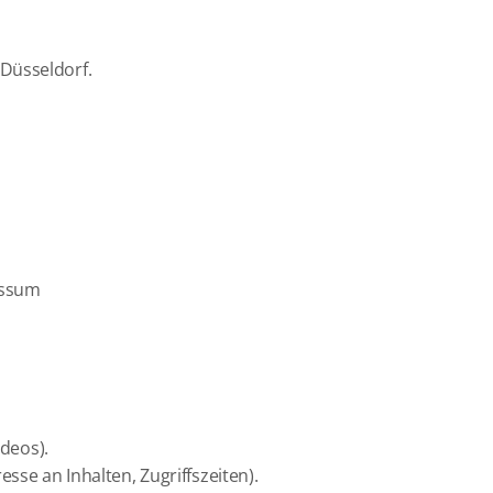
Düsseldorf.
essum
ideos).
sse an Inhalten, Zugriffszeiten).