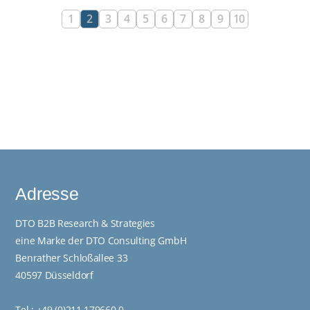
1
2
3
4
5
6
7
8
9
10
Adresse
DTO B2B Research & Strategies
eine Marke der DTO Consulting GmbH
Benrather Schloßallee 33
40597 Düsseldorf
Tel.:
+49 (0)211 179660 0