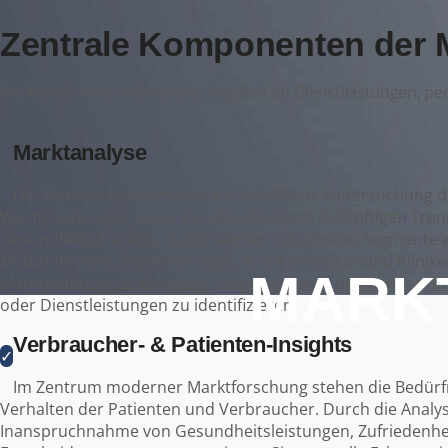
Zentrale Komponenten der 
Wir bieten ein umfassendes Angebot an Dienstleistungen, per
Marktanalyse
✓
Die Marktanalyse umfasst die detaillierte Untersuchung 
Wachstumsraten sowie der aktuellen und zukünftigen Tren
Gesundheitsmarktes. Dabei werden spezifische Segmente 
Medizintechnik, Biotechnologie, Krankenhäuser und Kliniken 
MARK
Marktpotenzial zu ermitteln, Zielgruppen zu definieren un
oder Dienstleistungen zu identifizieren.
Verbraucher- & Patienten-Insights
✓
Im Zentrum moderner Marktforschung stehen die Bedürfn
Verhalten der Patienten und Verbraucher. Durch die Analy
Inanspruchnahme von Gesundheitsleistungen, Zufriedenhe