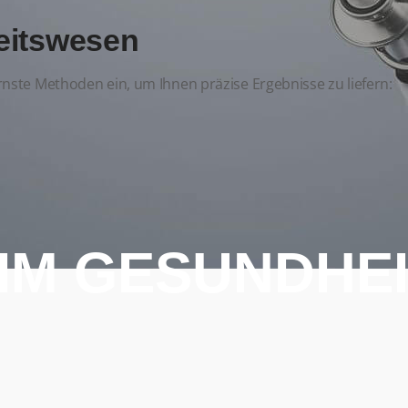
eitswesen
nste Methoden ein, um Ihnen präzise Ergebnisse zu liefern:
IM GESUNDHE