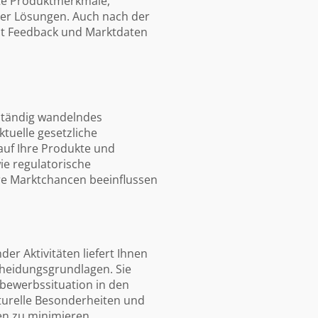
hte Produktmerkmale,
uer Lösungen. Auch nach der
it Feedback und Marktdaten
ständig wandelndes
ktuelle gesetzliche
auf Ihre Produkte und
ie regulatorische
re Marktchancen beeinflussen
er Aktivitäten liefert Ihnen
heidungsgrundlagen. Sie
tbewerbssituation in den
turelle Besonderheiten und
en zu minimieren,