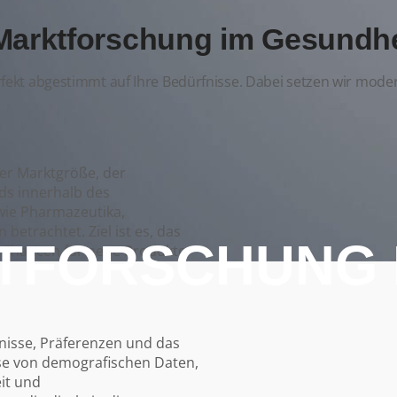
Marktforschung im Gesundh
fekt abgestimmt auf Ihre Bedürfnisse. Dabei setzen wir moder
der Marktgröße, der
ds innerhalb des
wie Pharmazeutika,
betrachtet. Ziel ist es, das
TFORSCHUNG 
d Chancen für neue Produkte
isse, Präferenzen und das
se von demografischen Daten,
it und