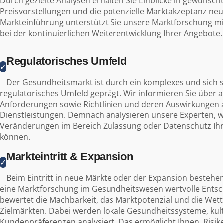
Durch gezielte Analysen erhalten Sie Einblicke in gewünsc
Preisvorstellungen und die potenzielle Marktakzeptanz ne
Markteinführung unterstützt Sie unsere Marktforschung m
bei der kontinuierlichen Weiterentwicklung Ihrer Angebote.
Regulatorisches Umfeld
✓
Der Gesundheitsmarkt ist durch ein komplexes und sich 
regulatorisches Umfeld geprägt. Wir informieren Sie über a
Anforderungen sowie Richtlinien und deren Auswirkungen 
Dienstleistungen. Demnach analysieren unsere Experten, w
Veränderungen im Bereich Zulassung oder Datenschutz Ih
können.
Markteintritt & Expansion
✓
Beim Eintritt in neue Märkte oder der Expansion bestehend
eine Marktforschung im Gesundheitswesen wertvolle Entsc
bewertet die Machbarkeit, das Marktpotenzial und die Wet
Zielmärkten. Dabei werden lokale Gesundheitssysteme, kul
Kundenpräferenzen analysiert. Das ermöglicht Ihnen, Risik