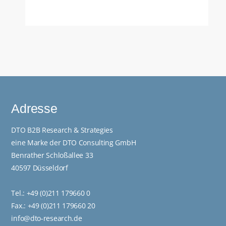
Adresse
DTO B2B Research & Strategies
eine Marke der DTO Consulting GmbH
Benrather Schloßallee 33
17. Februar 2025
40597 Düsseldorf
Wichtige Erkenntnisse aus der NRW
Automotive & Smart Logistics
Tel.:
+49 (0)211 179660 0
Delegationsreise
Fax.: +49 (0)211 179660 20
Unsere US-Managerin Sophia Dietsch nahm im
info@dto-research.de
vergangenen Jahr an einer Delegationsreise nach